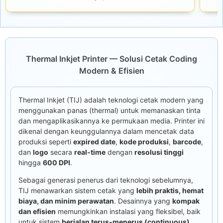
Thermal Inkjet Printer — Solusi Cetak Coding
Modern & Efisien
Thermal Inkjet (TIJ) adalah teknologi cetak modern yang
menggunakan panas (thermal) untuk memanaskan tinta
dan mengaplikasikannya ke permukaan media. Printer ini
dikenal dengan keunggulannya dalam mencetak data
produksi seperti
expired date
,
kode produksi
,
barcode
,
dan
logo
secara
real-time
dengan
resolusi tinggi
hingga
600 DPI
.
Sebagai generasi penerus dari teknologi sebelumnya,
TIJ menawarkan sistem cetak yang
lebih praktis, hemat
biaya, dan minim perawatan
. Desainnya yang
kompak
dan efisien
memungkinkan instalasi yang fleksibel, baik
untuk sistem
berjalan terus-menerus (continuous)