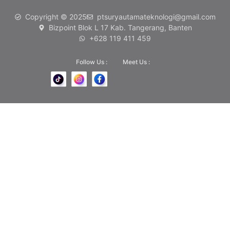
Copyright © 2025
ptsuryautamateknologi@gmail.com
Bizpoint Blok L 17 Kab. Tangerang, Banten
+628 119 411 459
Follow Us :
Meet Us :