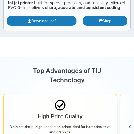
Inkjet printer
built for speed, precision, and reliability. Microjet
EVO Gen II delivers
sharp, accurate, and consistent coding
Download .pdf
Shop
Top Advantages of TIJ
Technology
High Print Quality
Delivers sharp, high-resolution prints ideal for barcodes, text,
Ca
and graphics.