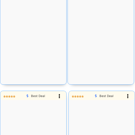
Rp
13.476
Rp
57.915
Stok tersedia:
247
Stok tersedia:
57
Add Cart
Add Cart
Best Deal
Best Deal