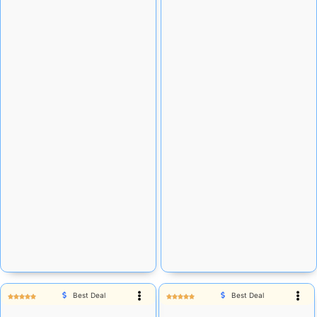
Rp
15.927
Rp
53.460
Stok tersedia:
354
Stok tersedia:
150
Add Cart
Add Cart
Best Deal
Best Deal