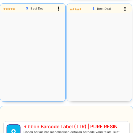
Best Deal
Best Deal
Rp
230.175
Rp
127.050
Stok Habis
Stok tersedia:
472
Add Cart
Add Cart
Ribbon Barcode Label (TTR) | PURE RESIN
Ribbon berkualitas menghasilkan cetakan barcode yang tajam, kuat,