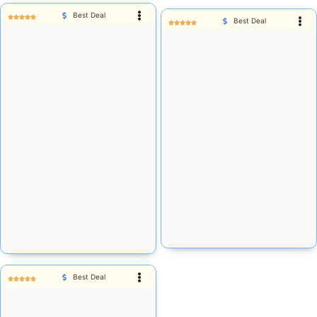
Best Deal
Best Deal
Rp
80.471
Rp
80.471
Stok Habis
Stok tersedia:
73
Add Cart
Add Cart
Best Deal