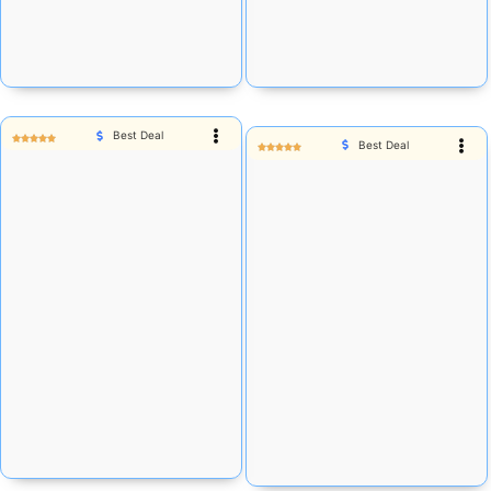
Stok tersedia:
45
Stok tersedia:
57
Add Cart
Add Cart
Best Deal
Best Deal
Rp
26.593
Rp
32.610
Stok tersedia:
330
Stok Habis
Add Cart
Add Cart