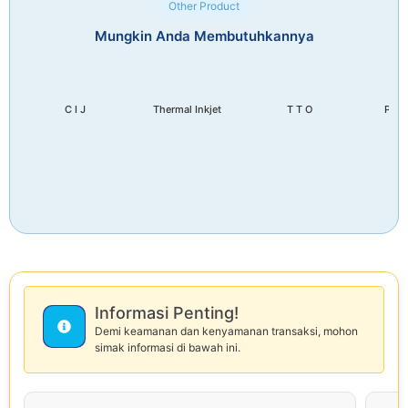
Other Product
Mungkin Anda Membutuhkannya
C I J
Thermal Inkjet
T T O
Piezo
Informasi Penting!
Demi keamanan dan kenyamanan transaksi, mohon
simak informasi di bawah ini.