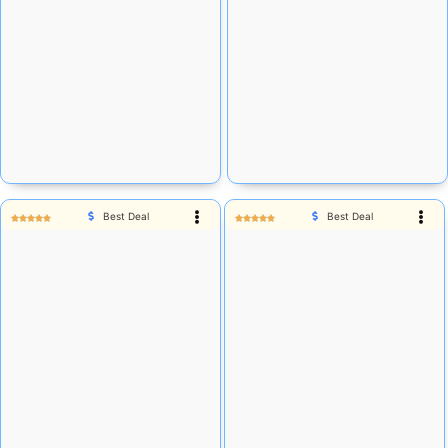
Rp
72.500
Rp
71.280
Stok tersedia:
28
Stok tersedia:
138
Add Cart
Add Cart
Best Deal
Best Deal
Rp
75.735
Rp
81.794