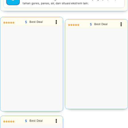
tahan gores, panas, air, dan situasi ekstrem lain.
Best Deal
Best Deal
Rp
62.251
Rp
183.540
Stok tersedia:
21
Stok tersedia:
47
Add Cart
Add Cart
Best Deal