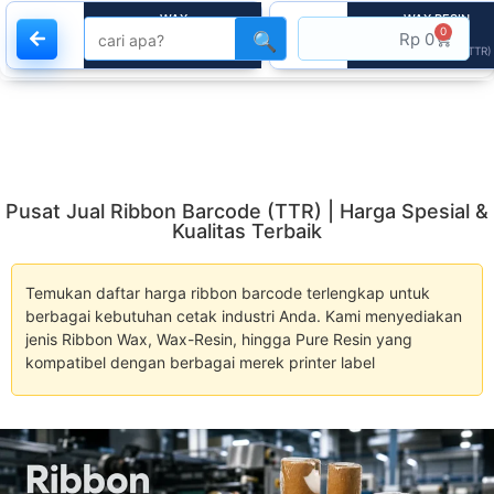
WAX
WAX RESIN
0
Ribbon
Ribbon
Rp
0
🔍
Barcode Label (TTR)
Barcode Label (TTR)
Pusat Jual Ribbon Barcode (TTR) | Harga Spesial &
Kualitas Terbaik
Temukan daftar harga ribbon barcode terlengkap untuk
berbagai kebutuhan cetak industri Anda. Kami menyediakan
jenis Ribbon Wax, Wax-Resin, hingga Pure Resin yang
kompatibel dengan berbagai merek printer label