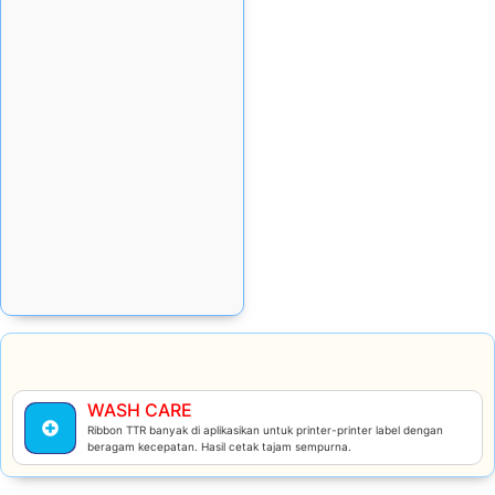
Rp
252.368
Stok tersedia:
20
Add Cart
WASH CARE
Ribbon TTR banyak di aplikasikan untuk printer-printer label dengan
beragam kecepatan. Hasil cetak tajam sempurna.