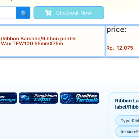
Checkout Now!
🔍
price:
l/Ribbon Barcode/Ribbon printer
on Wax TEW100 55mmX75m
Rp
12.075
Ribbon La
label/Ri
Type
:
Rib
Inkside
:
F