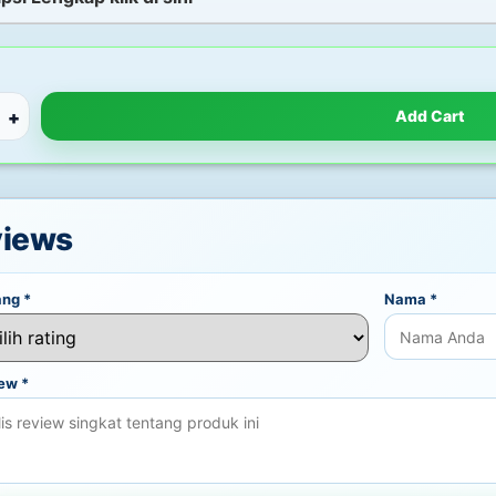
+
Add Cart
views
ang
*
Nama
*
iew
*