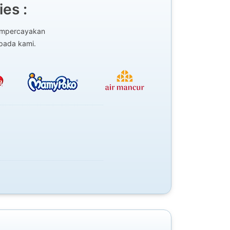
es :
mempercayakan
epada kami.