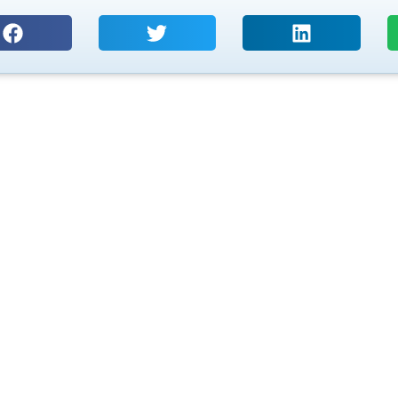
PT. SURYA UTAMA TEKNOLOGI
Coding, Marking & Labelling
CIJ, T
Your trusted one-stop solution starts here