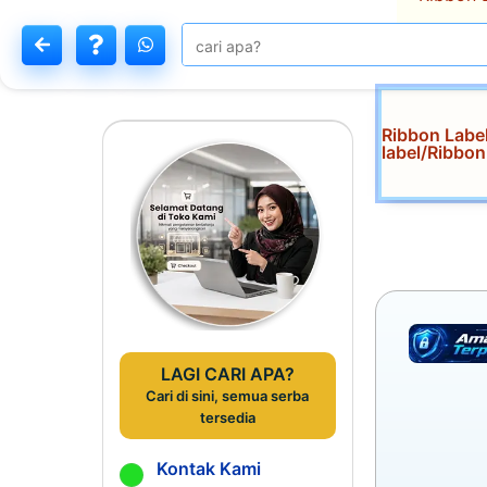
Ribbon Labe
label/Ribb
LAGI CARI APA?
Cari di sini, semua serba
tersedia
Kontak Kami