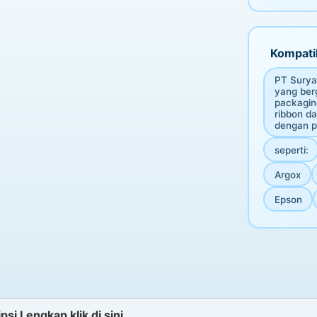
Kompatib
PT Surya
yang berg
packagin
ribbon da
dengan pr
seperti:
Argox
Epson
psi Lengkap klik di sini