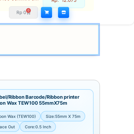
Rp
12.075
0
Rp
0
bel/Ribbon Barcode/Ribbon printer
bbon Wax TEW100 55mmX75m
bon Wax (TEW100)
Size
:
55mm X 75m
ace Out
Core
:
0.5 Inch