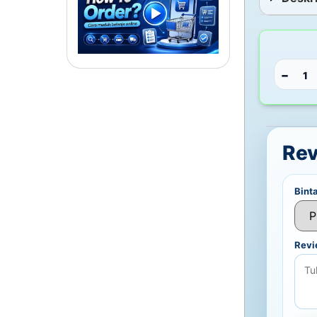
−
Re
Bint
Rev