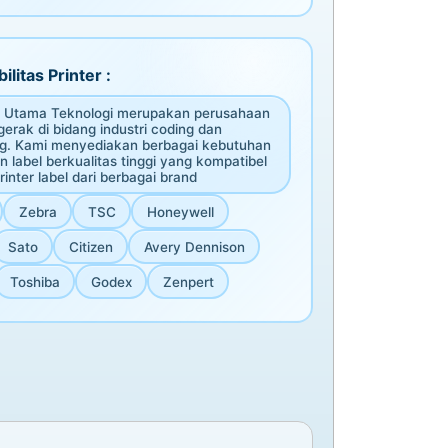
ilitas Printer :
 Utama Teknologi merupakan perusahaan
erak di bidang industri coding dan
g. Kami menyediakan berbagai kebutuhan
n label berkualitas tinggi yang kompatibel
inter label dari berbagai brand
Zebra
TSC
Honeywell
Sato
Citizen
Avery Dennison
Toshiba
Godex
Zenpert