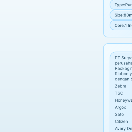
Type
:
Pur
Size
:
80m
Core
:
1 I
PT Surya
perusaha
Packagin
Ribbon y
dengan b
Zebra
TSC
Honeywe
Argox
Sato
Citizen
Avery De