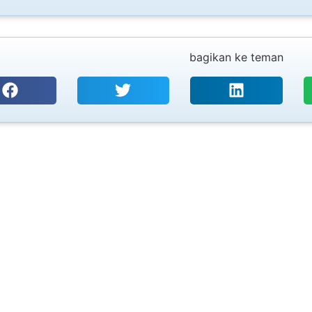
bagikan ke teman
PT. SURYA UTAMA TEKNOLOGI
Coding, Marking & Labelling
CIJ, T
Your trusted one-stop solution starts here