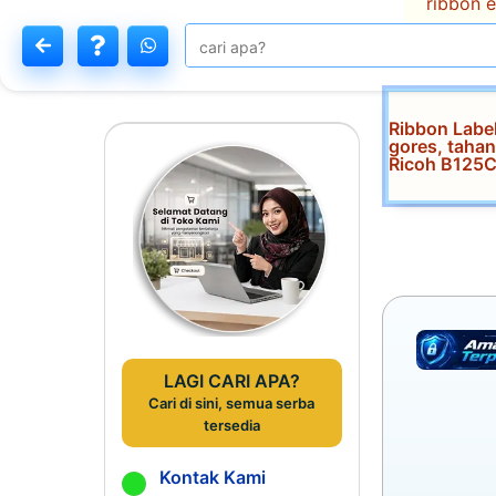
ribbon 
Ribbon Label
gores, tahan
Ricoh B125
LAGI CARI APA?
Cari di sini, semua serba
tersedia
Kontak Kami