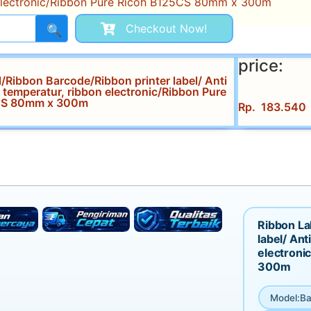
electronic/Ribbon Pure Ricoh B125CS 80mm x 300m
Checkout Now!
🔍
price:
/Ribbon Barcode/Ribbon printer label/ Anti
 temperatur, ribbon electronic/Ribbon Pure
CS 80mm x 300m
Rp
183.540
Ribbon La
label/ Ant
electroni
300m
Model
:
Ba