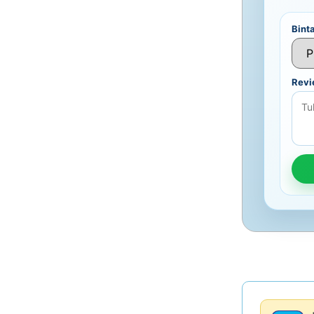
Bint
Rev