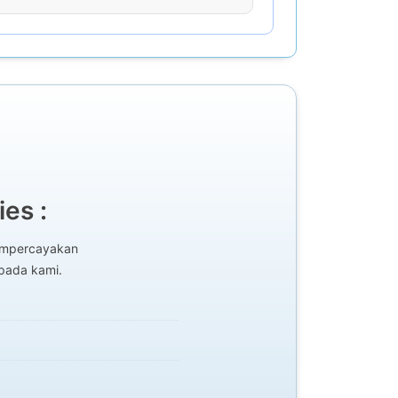
es :
mempercayakan
epada kami.