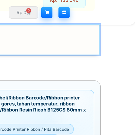
Rp
183.540
0
Rp
0
bel/Ribbon Barcode/Ribbon printer
i gores, tahan temperatur, ribbon
c/Ribbon Resin Ricoh B125CS 80mm x
rcode Printer Ribbon / Pita Barcode