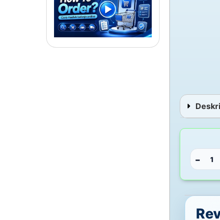
Deskri
−
Re