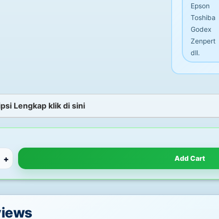
Epson
Toshiba
Godex
Zenpert
dll.
psi Lengkap klik di sini
+
Add Cart
views