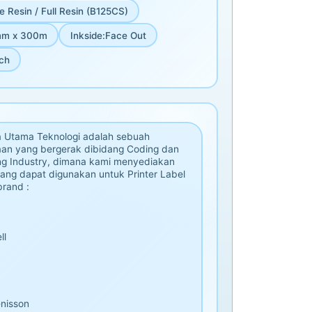
e Resin / Full Resin (B125CS)
m x 300m
Inkside
:
Face Out
nch
 Utama Teknologi adalah sebuah
an yang bergerak dibidang Coding dan
g Industry, dimana kami menyediakan
ang dapat digunakan untuk Printer Label
rand :
ll
nisson