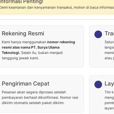
Informasi Penting!
Demi keamanan dan kenyamanan transaksi, mohon di baca informasi 
Rekening Resmi
Tra
Kami hanya menggunakan
nomor rekening
Selur
resmi atas nama PT. Surya Utama
langs
Teknologi.
Selain itu, bukan menjadi
memin
tanggung jawab kami.
atau 
Pengiriman Cepat
Lay
Pesanan akan segera diproses setelah
Tim k
pembayaran berhasil dikonfirmasi. Nomor resi
menga
dikirim otomatis setelah paket dikirim.
pemba
layan