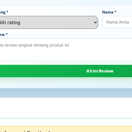
ang
*
Nama
*
iew
*