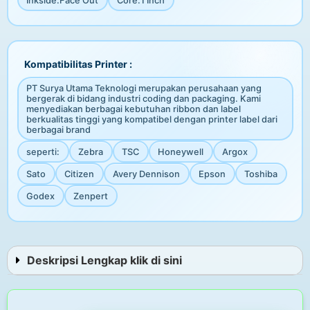
Inkside
:
Face Out
Core
:
1 Inch
Kompatibilitas Printer :
PT Surya Utama Teknologi merupakan perusahaan yang
bergerak di bidang industri coding dan packaging. Kami
menyediakan berbagai kebutuhan ribbon dan label
berkualitas tinggi yang kompatibel dengan printer label dari
berbagai brand
seperti:
Zebra
TSC
Honeywell
Argox
Sato
Citizen
Avery Dennison
Epson
Toshiba
Godex
Zenpert
Deskripsi Lengkap klik di sini