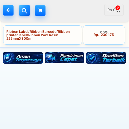
0
Rp
0
Ribbon Label/Ribbon Barcode/Ribbon
price:
Rp
230.175
printer label/Ribbon Wax Resin
225mmX300m