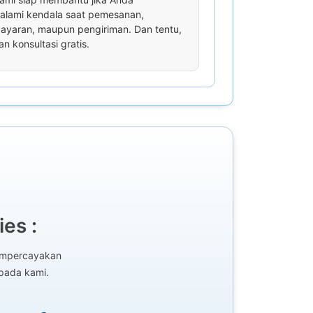
lami kendala saat pemesanan,
yaran, maupun pengiriman. Dan tentu,
an konsultasi gratis.
es :
mempercayakan
epada kami.