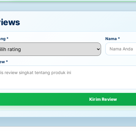
views
ang
*
Nama
*
iew
*