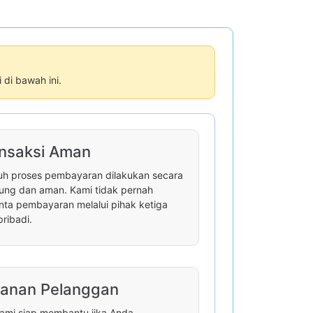
di bawah ini.
nsaksi Aman
uh proses pembayaran dilakukan secara
ung dan aman. Kami tidak pernah
ta pembayaran melalui pihak ketiga
pribadi.
anan Pelanggan
ami siap membantu jika Anda