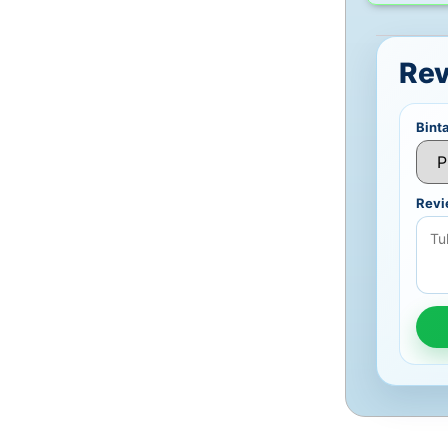
Re
Bint
Rev