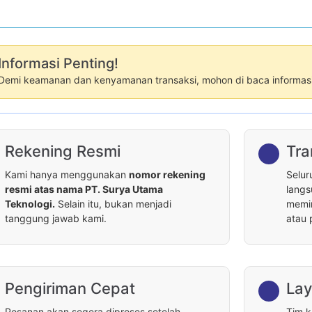
Informasi Penting!
Demi keamanan dan kenyamanan transaksi, mohon di baca informasi 
Rekening Resmi
Tra
Kami hanya menggunakan
nomor rekening
Selur
resmi atas nama PT. Surya Utama
langs
Teknologi.
Selain itu, bukan menjadi
memin
tanggung jawab kami.
atau 
Pengiriman Cepat
Lay
Pesanan akan segera diproses setelah
Tim k