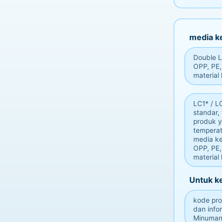
media k
Double La
OPP, PE,
material
LC1* / L
standar, 
produk y
temperat
media ke
OPP, PE,
material
Untuk k
kode pro
dan info
Minuman,