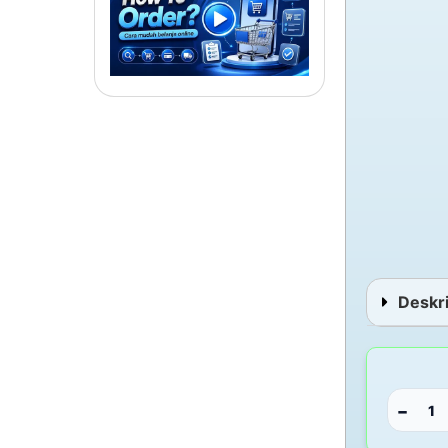
Deskri
−