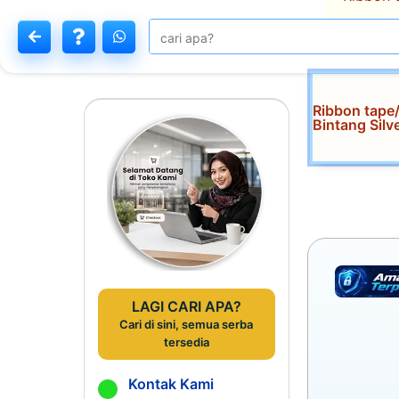
Ribbon tape/
Bintang Sil
LAGI CARI APA?
Cari di sini, semua serba
tersedia
Kontak Kami