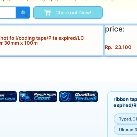
Checkout Now!
🔍
price:
hot foil/coding tape/Pita expired/LC
ver 30mm x 100m
Rp
23.100
ribbon tap
expired/R
Type
:
LC1
Ukuran
:
3