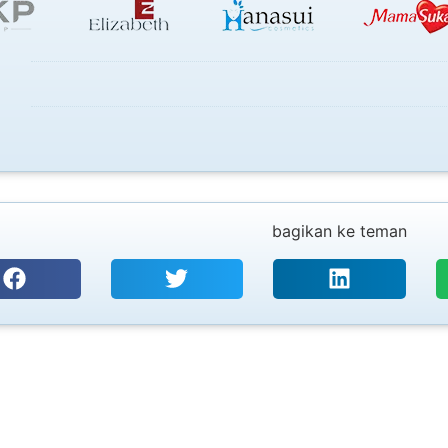
bagikan ke teman
PT. SURYA UTAMA TEKNOLOGI
Coding, Marking & Labelling
CIJ, T