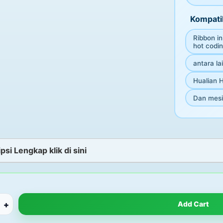
Kompatib
Ribbon i
hot codi
antara lai
Hualian 
Dan mesin
psi Lengkap klik di sini
+
Add Cart