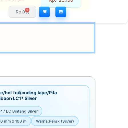
Rp
23.100
0
Rp
0
e/hot foil/coding tape/Pita
ibbon LC1* Silver
* / LC Bintang Silver
0 mm x 100 m
Warna
:
Perak (Silver)