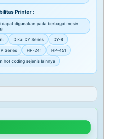
ilitas Printer :
ni dapat digunakan pada berbagai mesin
ng
n:
Dikai DY Series
DY-8
HP Series
HP-241
HP-451
 hot coding sejenis lainnya