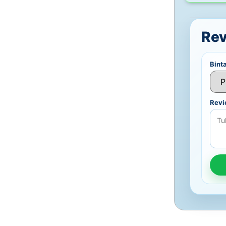
Re
Bint
Rev