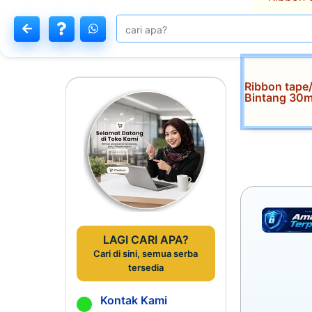
Ribbon tape/
Bintang 30
LAGI CARI APA?
Cari di sini, semua serba
tersedia
Kontak Kami