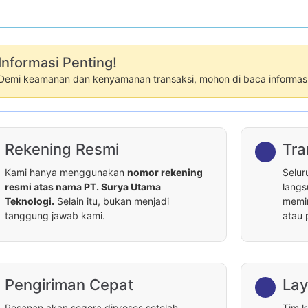
Informasi Penting!
Demi keamanan dan kenyamanan transaksi, mohon di baca informasi 
Rekening Resmi
Tra
Kami hanya menggunakan
nomor rekening
Selur
resmi atas nama PT. Surya Utama
langs
Teknologi.
Selain itu, bukan menjadi
memin
tanggung jawab kami.
atau 
Pengiriman Cepat
Lay
Pesanan akan segera diproses setelah
Tim k