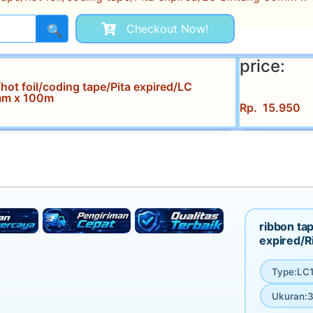
Checkout Now!
🔍
price:
hot foil/coding tape/Pita expired/LC
mm x 100m
Rp
15.950
ribbon tap
expired/R
Type
:
LC1
Ukuran
:
3