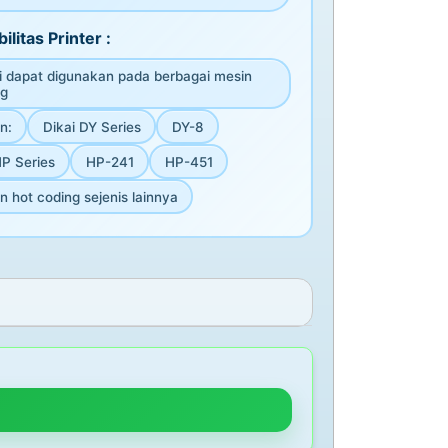
ilitas Printer :
ni dapat digunakan pada berbagai mesin
ng
n:
Dikai DY Series
DY-8
HP Series
HP-241
HP-451
 hot coding sejenis lainnya