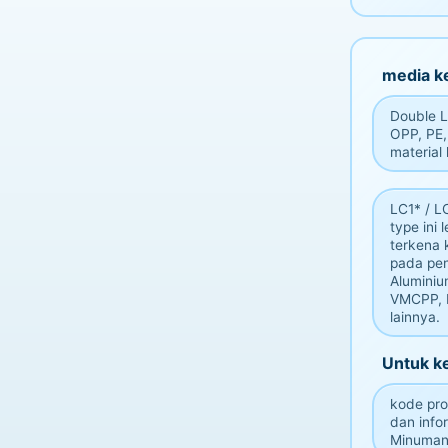
media k
Double La
OPP, PE,
material
LC1* / L
type ini 
terkena 
pada pe
Aluminiu
VMCPP, D
lainnya.
Untuk k
kode pro
dan info
Minuman,