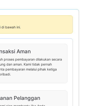
di bawah ini.
nsaksi Aman
uh proses pembayaran dilakukan secara
ung dan aman. Kami tidak pernah
ta pembayaran melalui pihak ketiga
pribadi.
anan Pelanggan
ami siap membantu jika Anda