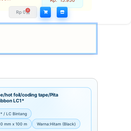
Rp
15.950
0
Rp
0
e/hot foil/coding tape/Pita
ibbon LC1*
* / LC Bintang
0 mm x 100 m
Warna
:
Hitam (Black)