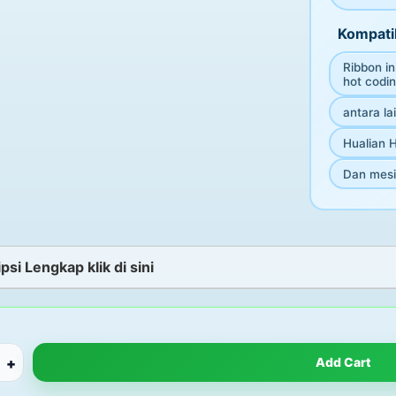
Kompatib
Ribbon i
hot codi
antara lai
Hualian 
Dan mesin
psi Lengkap klik di sini
+
Add Cart