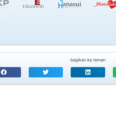
bagikan ke teman
PT. SURYA UTAMA TEKNOLOGI
Coding, Marking & Labelling
CIJ, T