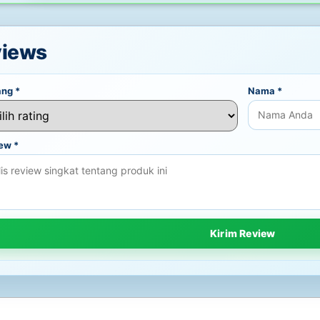
views
ang
*
Nama
*
iew
*