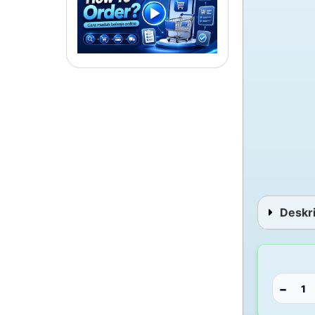
Deskri
−