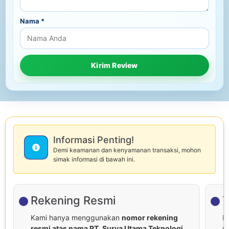
Nama
*
Informasi Penting!
Demi keamanan dan kenyamanan transaksi, mohon
simak informasi di bawah ini.
Rekening Resmi
T
Kami hanya menggunakan
nomor rekening
P
resmi atas nama PT. Surya Utama Teknologi.
r