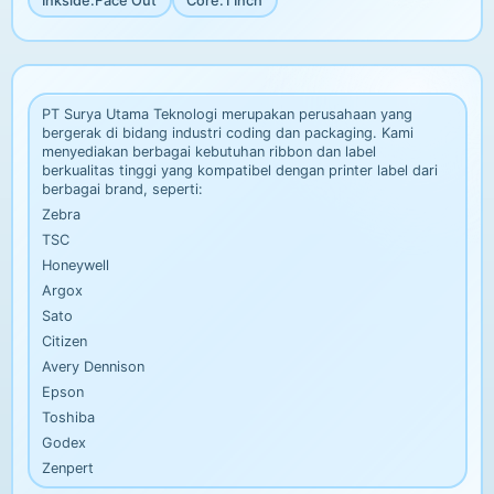
Inkside
:
Face Out
Core
:
1 Inch
PT Surya Utama Teknologi merupakan perusahaan yang
bergerak di bidang industri coding dan packaging. Kami
menyediakan berbagai kebutuhan ribbon dan label
berkualitas tinggi yang kompatibel dengan printer label dari
berbagai brand, seperti:
Zebra
TSC
Honeywell
Argox
Sato
Citizen
Avery Dennison
Epson
Toshiba
Godex
Zenpert