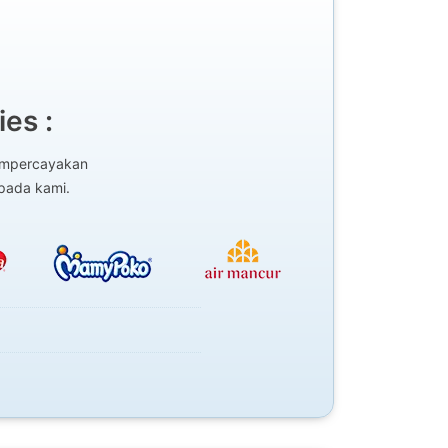
es :
mempercayakan
epada kami.