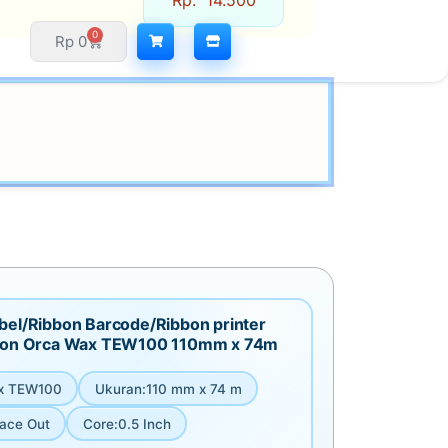
Rp
14.500
0
Rp
0
bel/Ribbon Barcode/Ribbon printer
bbon Orca Wax TEW100 110mm x 74m
x TEW100
Ukuran
:
110 mm x 74 m
ace Out
Core
:
0.5 Inch