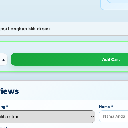
psi Lengkap klik di sini
+
Add Cart
views
ang
*
Nama
*