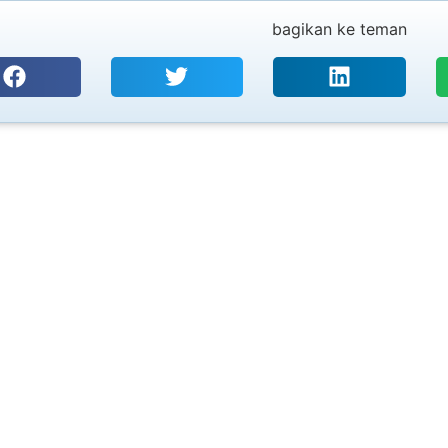
bagikan ke teman
PT. SURYA UTAMA TEKNOLOGI
Coding, Marking & Labelling
CIJ, T
Your trusted one-stop solution starts here