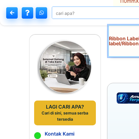
110mmX
Ribbon Labe
label/Ribb
LAGI CARI APA?
Cari di sini, semua serba
tersedia
Kontak Kami