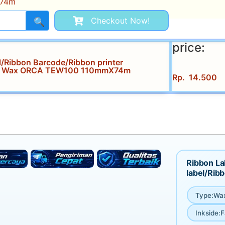
74m
Checkout Now!
🔍
price:
l/Ribbon Barcode/Ribbon printer
on Wax ORCA TEW100 110mmX74m
Rp
14.500
Ribbon La
label/Ri
Type
:
Wa
Inkside
:
F