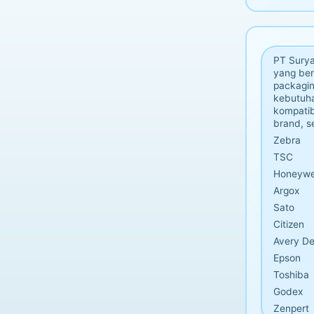
PT Sury
yang ber
packagin
kebutuha
kompatib
brand, se
Zebra
TSC
Honeywe
Argox
Sato
Citizen
Avery De
Epson
Toshiba
Godex
Zenpert