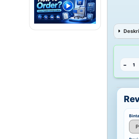
Deskri
−
Re
Bint