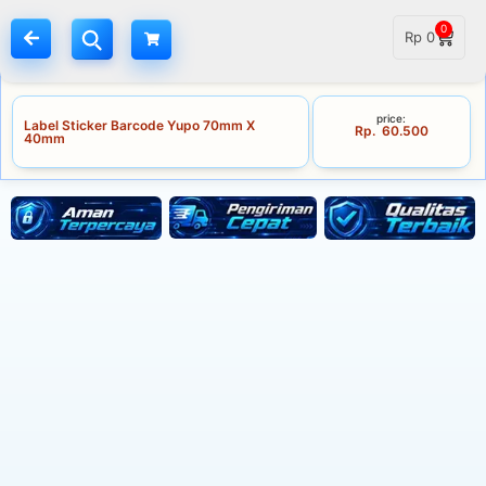
0
Rp
0
price:
Label Sticker Barcode Yupo 70mm X
Rp
60.500
40mm