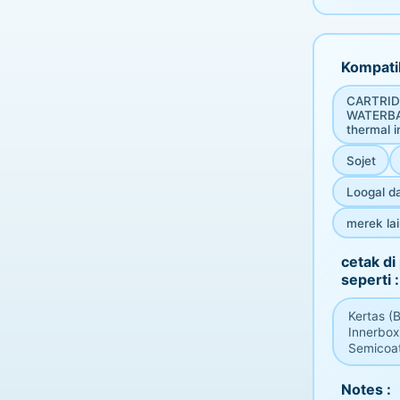
Kompatib
CARTRID
WATERBAS
thermal i
Sojet
Loogal da
merek la
cetak d
seperti :
Kertas (
Innerbox
Semicoat
Notes :