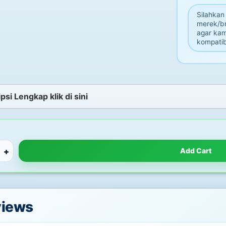
Silahkan
merek/br
agar ka
kompatib
psi Lengkap klik di sini
+
Add Cart
views