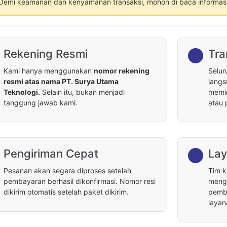
Demi keamanan dan kenyamanan transaksi, mohon di baca informasi 
Rekening Resmi
Tra
Kami hanya menggunakan
nomor rekening
Selur
resmi atas nama PT. Surya Utama
langs
Teknologi.
Selain itu, bukan menjadi
memin
tanggung jawab kami.
atau 
Pengiriman Cepat
Lay
Pesanan akan segera diproses setelah
Tim k
pembayaran berhasil dikonfirmasi. Nomor resi
menga
dikirim otomatis setelah paket dikirim.
pemba
layan