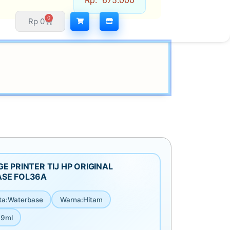
Rp
675.000
0
Rp
0
E PRINTER TIJ HP ORIGINAL
SE FOL36A
ta
:
Waterbase
Warna
:
Hitam
9ml