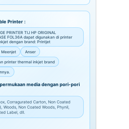
le Printer :
GE PRINTER TIJ HP ORIGINAL
E FOL36A dapat digunakan di printer
nkjet dengan brand: Printjet
Meenjet
Anser
n printer thermal inkjet brand
innya.
i permukaan media dengan pori-pori
Box, Corragurated Carton, Non Coated
), Woods, Non Coated Woods, Phynil,
ed Label, dll.