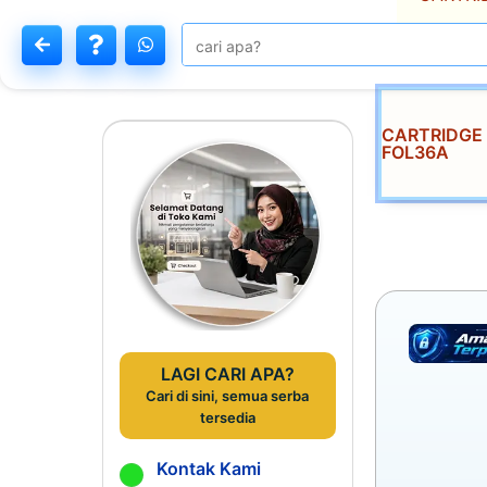
CARTRIDGE 
FOL36A
LAGI CARI APA?
Cari di sini, semua serba
tersedia
Kontak Kami