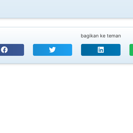
bagikan ke teman
PT. SURYA UTAMA TEKNOLOGI
Coding, Marking & Labelling
CIJ, T
Your trusted one-stop solution starts here