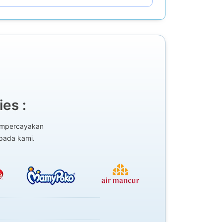
es :
mempercayakan
epada kami.