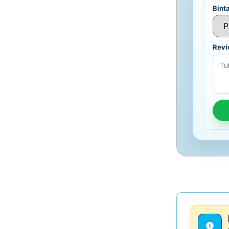
Bint
Rev