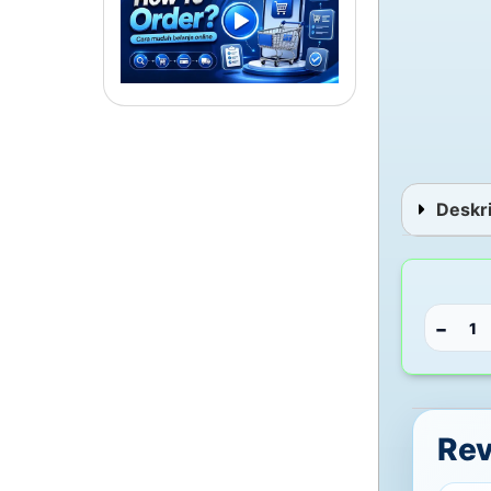
Deskri
−
Re