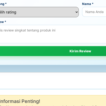
ang
*
Nama
*
iew
*
Informasi Penting!